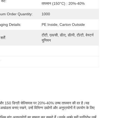
 सेट:
तापमान (150°C) : 20%-40%
um Order Quantity:
1000
ging Details:
PE Inside, Carton Outside
टीटी, एल/सी, डी/ए, डी/पी, टी/टी, वेस्टर्न 
र्तें:
यूनियन
ग
दर और 150 डिग्री सेल्सियस पर 20%-40% उच्च तापमान की दर है।यह
ा बनाए रखने, उन्हें विभिन्न उद्योगों और अनुप्रयोगों में उपयोग के लिए
अधिक मांग अनुप्रयोगों का सामना कर सकते हैं।उनके अच्छे यूवी प्रतिरोध उन्हें