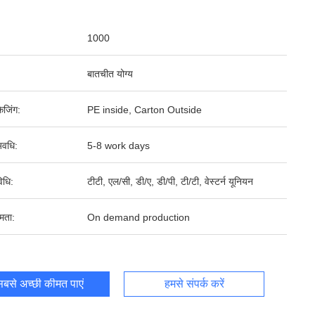
1000
बातचीत योग्य
ेजिंग:
PE inside, Carton Outside
वधि:
5-8 work days
िधि:
टीटी, एल/सी, डी/ए, डी/पी, टी/टी, वेस्टर्न यूनियन
षमता:
On demand production
बसे अच्छी कीमत पाएं
हमसे संपर्क करें