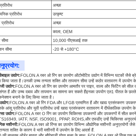
 प्रतिरोध
अच्छा
यनिक प्रतिरोध
उत्कृष्ट
ण प्रतिरोध
अच्छा
काला, OEM
 सीमा
10,000 पीएसआई तक
ान सीमा
-20 से +180°C
नुप्रयोग:
बाइल उद्योग:
FOLON.A रबर ओ रिंग का उपयोग ऑटोमोटिव उद्योग में विभिन्न घटकों जैसे ब्र
े किया जाता है।उनकी उच्च तन्यता शक्ति और तापमान सीमा उन्हें कठोर वातावरण में उपयोग के
ी उद्योग:
FOLON.A रबर ओ रिंग का उपयोग आमतौर पर पाइप, वाल्व और फिटिंग को सील करने के 
संगत हैं और उच्च दबाव और तापमान का सामना कर सकते हैंइनका उपयोग एल1 पीतल के छल्ले
कनेक्शन बनाने के लिए किया जाता है।
उद्योग:
FOLON.A रबर ओ रिंग FDA और LFGB प्रमाणित हैं और खाद्य प्रसंस्करण उपकरण और क
के आंसू प्रतिरोध और यूवी प्रतिरोध उन्हें खाद्य प्रसंस्करण वातावरण में दीर्घकालिक उपयोग के 
्सा उद्योग:
FOLON.A रबर O रिंग का उपयोग चिकित्सा उपकरणों और उपकरणों में सील करने और
 TS16949, IATF, NSF, ISO9001, PPAP, ROHS,और एफडीए उन्हें चिकित्सा अनुप्रयोगों क
गिक मशीनरी:
FOLON.A रबर ओ रिंग्स का उपयोग विभिन्न औद्योगिक मशीनरी अनुप्रयोगों जैसे प
तन्यता शक्ति के कारण वे भारी मशीनरी में उपयोग के लिए आदर्श हैं.
की न्यूनतम ऑर्डर मात्रा और सौदेबाजी योग्य मूल्य के साथ, FOLON.A रबर ओ रिंग्स एक लागत