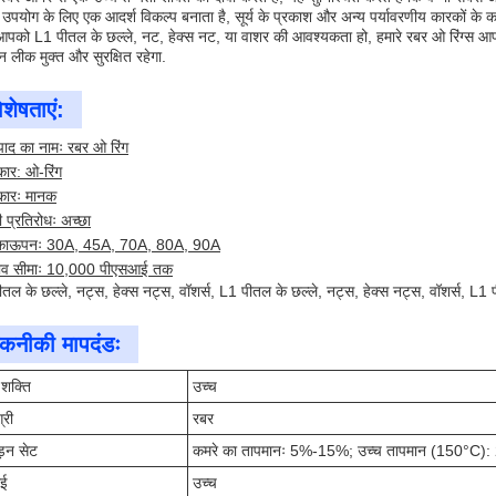
 उपयोग के लिए एक आदर्श विकल्प बनाता है, सूर्य के प्रकाश और अन्य पर्यावरणीय कारकों के कठो
आपको L1 पीतल के छल्ले, नट, हेक्स नट, या वाशर की आवश्यकता हो, हमारे रबर ओ रिंग्स आ
 लीक मुक्त और सुरक्षित रहेगा.
िशेषताएं:
पाद का नामः रबर ओ रिंग
ार: ओ-रिंग
ारः मानक
ी प्रतिरोधः अच्छा
काऊपनः 30A, 45A, 70A, 80A, 90A
ाव सीमाः 10,000 पीएसआई तक
तल के छल्ले, नट्स, हेक्स नट्स, वॉशर्स, L1 पीतल के छल्ले, नट्स, हेक्स नट्स, वॉशर्स, L1 प
कनीकी मापदंडः
 शक्ति
उच्च
्री
रबर
ड़न सेट
कमरे का तापमानः 5%-15%; उच्च तापमान (150°C
ाई
उच्च