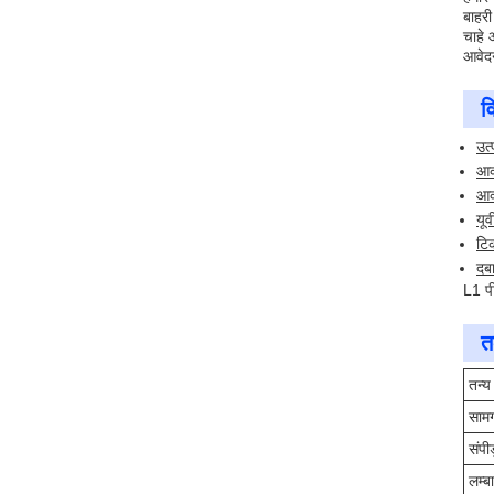
बाहरी
चाहे 
आवेदन
व
उत्
आक
आक
यूव
टि
दब
L1 पी
त
तन्य
सामग
संपी
लम्ब