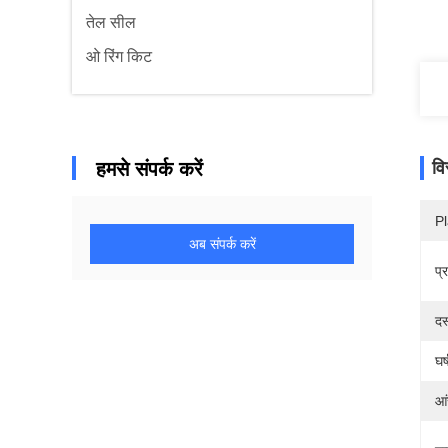
तेल सील
ओ रिंग किट
हमसे संपर्क करें
वि
Pl
अब संपर्क करें
प्
दस
घर
आं