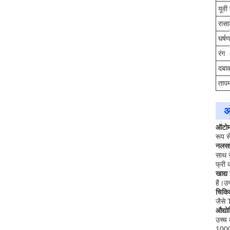
यूवी
रासा
घर्ष
रंग
दबाव
तापम
अ
ऑटोमो
रूप स
नलसाज
साथ 
फ्री 
खाद्य 
है।उन
चिकित
जैसे
औद्यो
उच्च 
1000 