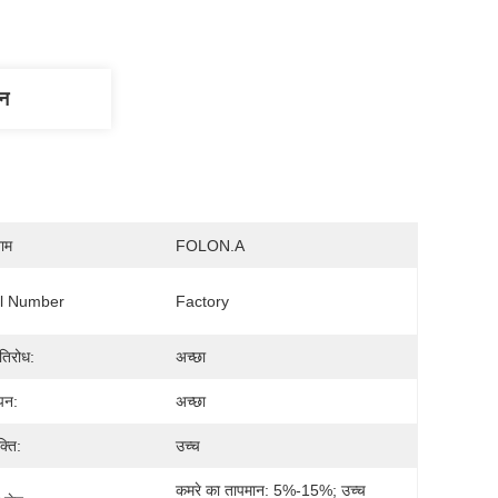
णन
नाम
FOLON.A
l Number
Factory
रतिरोध:
अच्छा
पन:
अच्छा
्ति:
उच्च
कमरे का तापमान: 5%-15%; उच्च 