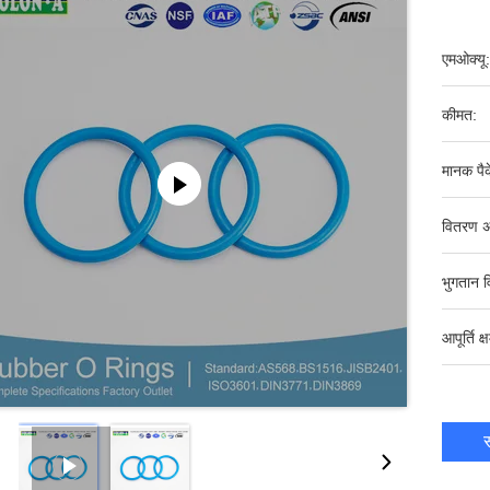
एमओक्यू:
कीमत:
मानक पैक
वितरण अ
भुगतान व
आपूर्ति क्
स