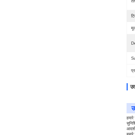
ता
ट
मूल
De
Su
प्
उत
उ
हमार
सुनिश
आदर्श
हमारे