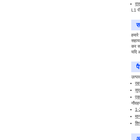
रास
L1 पी
स
हमारे
सहायत
कर सक
यदि आ
प
उत्पा
रबर
सुर
एक 
नौवह
1-
मान
शिप
अ