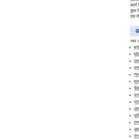
कार्य
कुल म
एक शीर
अ
रबर ओ
ब्
मॉ
उत्
प्
न्
मूल
पैक
प्
भुग
आपू
यूव
तन्
आक
रं