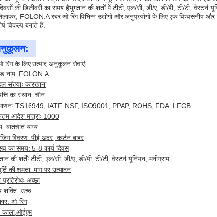
 दिवसों की डिलीवरी का समय हैभुगतान की शर्तों में टीटी, एल/सी, डी/ए, डी/पी, टी/टी, वेस्टर्न 
िलाकर, FOLON.A रबर ओ रिंग विभिन्न उद्योगों और अनुप्रयोगों के लिए एक विश्वसनीय और ब
्ष विकल्प बनाते हैं.
नुकूलन:
 रिंग के लिए उत्पाद अनुकूलन सेवाएंः
रांड नाम: FOLON.A
डल संख्याः कारखाना
पत्ति का स्थान: चीन
रमाणनः TS16949, IATF, NSF, ISO9001, PPAP, ROHS, FDA, LFGB
यूनतम आदेश मात्राः 1000
्य: बातचीत योग्य
ेजिंग विवरण: पीई अंदर, कार्टन बाहर
रसव का समय: 5-8 कार्य दिवस
तान की शर्तेंः टीटी, एल/सी, डी/ए, डी/पी, टी/टी, वेस्टर्न यूनियन, मनीग्राम
र्ति की क्षमताः मांग पर उत्पादन
ी प्रतिरोधः अच्छा
य शक्ति: उच्च
ार: ओ-रिंग
गः काला,ओईएम