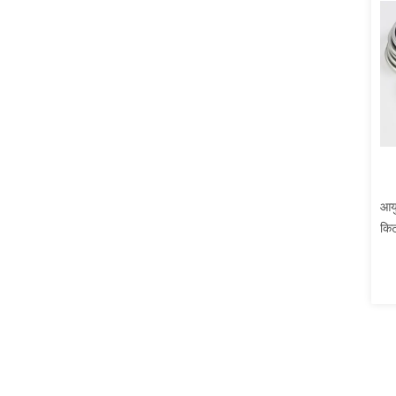
आयु
किट