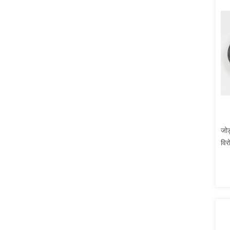
जोड
विर