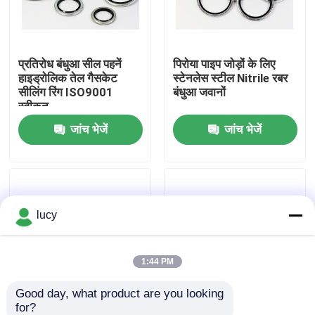
हमारे बारे में
प्रतिरोध बंधुआ सील पहनें
पिरोया पाइप जोड़ों के लिए
हाइड्रोलिक तेल गैसकेट
स्टेनलेस स्टील Nitrile रबर
फैक्टरी यात्रा
सीलिंग रिंग ISO9001
बंधुआ जवानों
स्वीकृत
जांच भेजें
जांच भेजें
गुणवत्ता नियंत्रण
हमसे संपर्क करें
lucy
समाचार
सभी मामलों
1:44 PM
Good day, what product are you looking 
रबर ओ रिंग्स
for?
हाइड्रोलिक तेल बंधुआ सील
बियरिंग्स के लिए स्टेनलेस