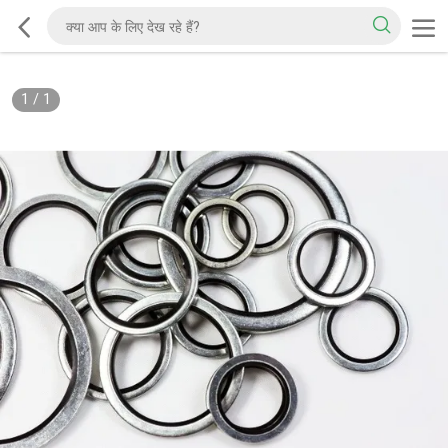
1
/
1