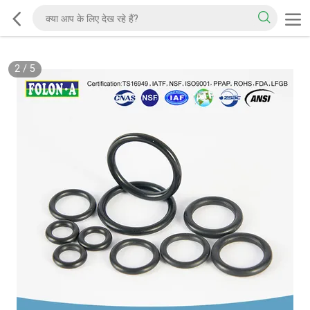
2
/
5