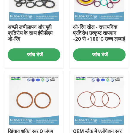
हमारे बारे में
अच्छी लचीलापन और यूवी
ओ-रिंग सील - रासायनिक
प्रतिरोध के साथ ईपीडीएम
प्रतिरोध उत्कृष्ट तापमान
फैक्टरी यात्रा
ओ-रिंग
-20 से +180°C उच्च लम्बाई
जांच भेजें
जांच भेजें
गुणवत्ता नियंत्रण
हमसे संपर्क करें
समाचार
सभी मामलों
रबर ओ रिंग्स
खिंचाव शक्ति रबर O जंगम
OEM ब्लैक में एलोंगेशन रबर