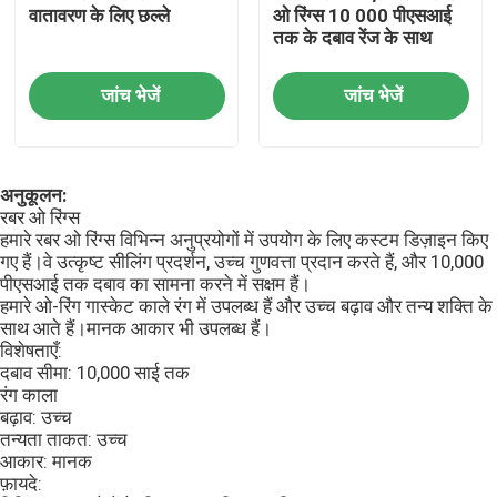
वातावरण के लिए छल्ले
ओ रिंग्स 10 000 पीएसआई
तक के दबाव रेंज के साथ
एनबीआर ओ रिंग्स
जांच भेजें
जांच भेजें
एफकेएम ओ रिंग्स
अनुकूलन:
डीआईएन 3869 प्रोफाइल रिंग्स
रबर ओ रिंग्स
हमारे रबर ओ रिंग्स विभिन्न अनुप्रयोगों में उपयोग के लिए कस्टम डिज़ाइन किए
गए हैं।वे उत्कृष्ट सीलिंग प्रदर्शन, उच्च गुणवत्ता प्रदान करते हैं, और 10,000
सिलिकॉन ओ रिंग्स
पीएसआई तक दबाव का सामना करने में सक्षम हैं।
हमारे ओ-रिंग गास्केट काले रंग में उपलब्ध हैं और उच्च बढ़ाव और तन्य शक्ति के
साथ आते हैं।मानक आकार भी उपलब्ध हैं।
ईपीडीएम ओ रिंग्स
विशेषताएँ:
दबाव सीमा: 10,000 साई तक
रंग काला
वॉलफॉर्म सील्स
बढ़ाव: उच्च
तन्यता ताकत: उच्च
आकार: मानक
कस्टम रबर पार्ट्स
फ़ायदे: