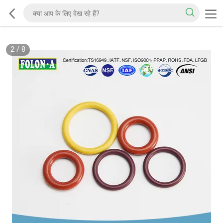
2
/
8