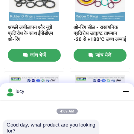
हमारे बारे में
अच्छी लचीलापन और यूवी
ओ-रिंग सील - रासायनिक
प्रतिरोध के साथ ईपीडीएम
प्रतिरोध उत्कृष्ट तापमान
फैक्टरी यात्रा
ओ-रिंग
-20 से +180°C उच्च लम्बाई
जांच भेजें
जांच भेजें
गुणवत्ता नियंत्रण
हमसे संपर्क करें
lucy
समाचार
सभी मामलों
4:09 AM
Good day, what product are you looking 
रबर ओ रिंग्स
for?
मानक आकार अच्छी
खिंचाव शक्ति रबर O जंगम