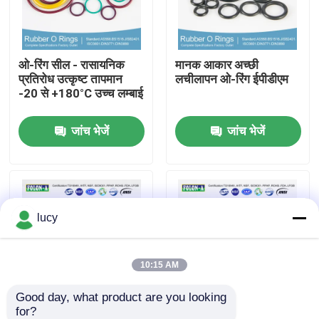
हमारे बारे में
ओ-रिंग सील - रासायनिक
मानक आकार अच्छी
प्रतिरोध उत्कृष्ट तापमान
लचीलापन ओ-रिंग ईपीडीएम
फैक्टरी यात्रा
-20 से +180°C उच्च लम्बाई
जांच भेजें
जांच भेजें
गुणवत्ता नियंत्रण
हमसे संपर्क करें
lucy
समाचार
सभी मामलों
10:15 AM
Good day, what product are you looking 
रबर ओ रिंग्स
for?
खिंचाव शक्ति रबर O जंगम
OEM ब्लैक में एलोंगेशन रबर