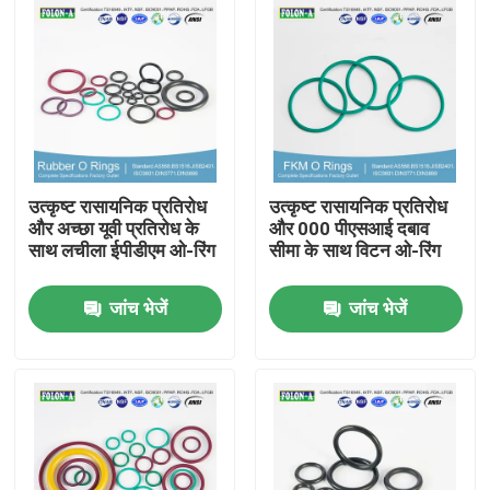
उत्कृष्ट रासायनिक प्रतिरोध
उत्कृष्ट रासायनिक प्रतिरोध
और अच्छा यूवी प्रतिरोध के
और 000 पीएसआई दबाव
साथ लचीला ईपीडीएम ओ-रिंग
सीमा के साथ विटन ओ-रिंग
जांच भेजें
जांच भेजें
होम
उत्पाद
वीडियो