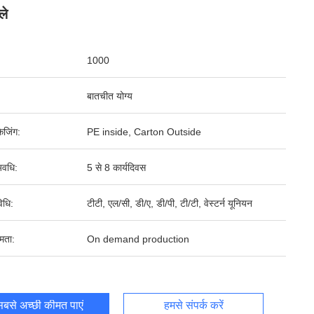
ले
1000
बातचीत योग्य
ेजिंग:
PE inside, Carton Outside
वधि:
5 से 8 कार्यदिवस
िधि:
टीटी, एल/सी, डी/ए, डी/पी, टी/टी, वेस्टर्न यूनियन
षमता:
On demand production
बसे अच्छी कीमत पाएं
हमसे संपर्क करें