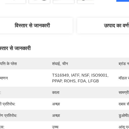
विस्तार से जानकारी
उत्पाद का वर्
स्तार से जानकारी
पत्ति के प्लेस
शंघाई, चीन
ब्रांड 
TS16949, IATF, NSF, ISO9001, 
रमाणन
मॉडल स
PPAP, ROHS, FDA, LFGB
:
काला
सामग्री
वी प्रतिरोध:
अच्छा
दबाव स
्षण प्रतिरोध:
अच्छा
डुओमी
़ाव:
उच्च
आंसू प्