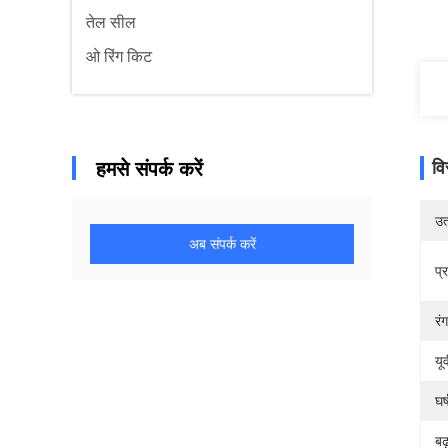
तेल सील
ओ रिंग किट
हमसे संपर्क करें
वि
उत्
अब संपर्क करें
प्
रंग
यू
घर
बढ