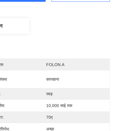
णन
नाम
FOLON.A
ंख्या
कारखाना
:
रबड़
ीमा:
10,000 साई तक
टर:
70ए
रतिरोध:
अच्छा