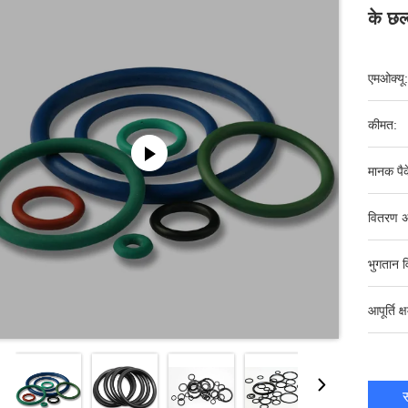
के छल्
एमओक्यू:
कीमत:
मानक पैक
वितरण अ
भुगतान व
आपूर्ति क्
स