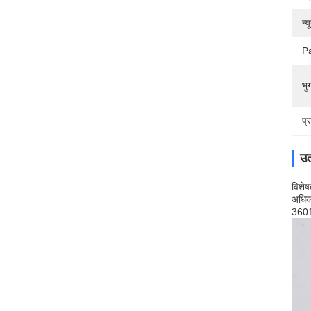
न्
Pa
भुग
प्
उत
विशेष
अधिका
3601