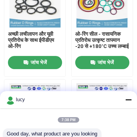
हमारे बारे में
अच्छी लचीलापन और यूवी
ओ-रिंग सील - रासायनिक
फैक्टरी यात्रा
प्रतिरोध के साथ ईपीडीएम
प्रतिरोध उत्कृष्ट तापमान
ओ-रिंग
-20 से +180°C उच्च लम्बाई
गुणवत्ता नियंत्रण
जांच भेजें
जांच भेजें
हमसे संपर्क करें
समाचार
lucy
सभी मामलों
7:38 PM
रबर ओ रिंग्स
Good day, what product are you looking 