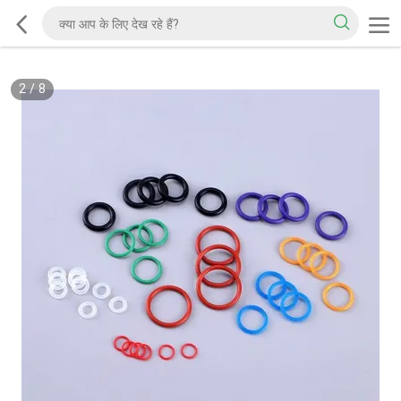
2
/
8