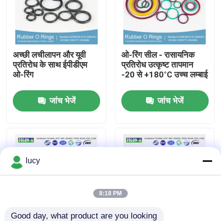
हमारे बारे में
अच्छी लचीलापन और यूवी
ओ-रिंग सील - रासायनिक
फैक्टरी यात्रा
प्रतिरोध के साथ ईपीडीएम
प्रतिरोध उत्कृष्ट तापमान
ओ-रिंग
-20 से +180°C उच्च लम्बाई
गुणवत्ता नियंत्रण
जांच भेजें
जांच भेजें
हमसे संपर्क करें
समाचार
lucy
सभी मामलों
8:18 PM
रबर ओ रिंग्स
Good day, what product are you looking 