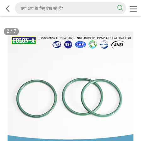
2
/
7