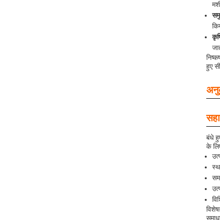
मशी
समु
किय
कृष
जात
निष्क
हुए स
अनु
सहा
बंधे 
के लि
उत
स्
सम
उत
विश
विशेष
समाधा