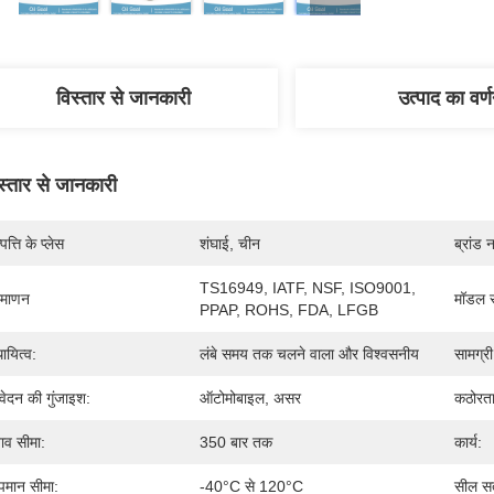
विस्तार से जानकारी
उत्पाद का वर्
स्तार से जानकारी
पत्ति के प्लेस
शंघाई, चीन
ब्रांड 
TS16949, IATF, NSF, ISO9001, 
रमाणन
मॉडल स
PPAP, ROHS, FDA, LFGB
थायित्व:
लंबे समय तक चलने वाला और विश्वसनीय
सामग्री
ेदन की गुंजाइश:
ऑटोमोबाइल, असर
कठोरता
ाव सीमा:
350 बार तक
कार्य:
पमान सीमा:
-40°C से 120°C
सील स