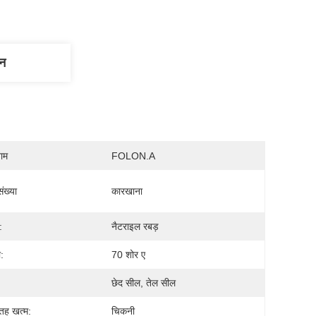
णन
नाम
FOLON.A
ंख्या
कारखाना
:
नैटराइल रबड़
:
70 शोर ए
छेद सील, तेल सील
तह खत्म:
चिकनी