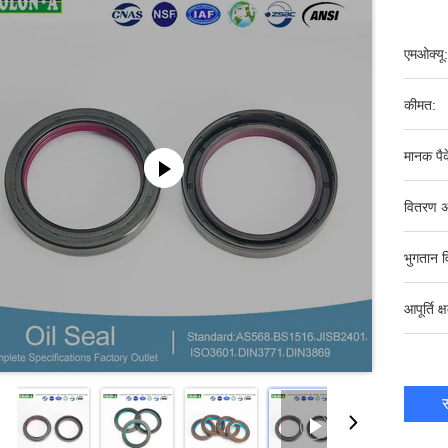
एमओक्यू:
कीमत:
मानक पैक
वितरण अ
भुगतान व
आपूर्ति क्
स