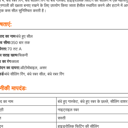
र्ष में, बंधे रबर रिंग, बंधे सीलिंग रिंग या बंधे गास्केट हाइड्रोलिक फिटिंग की सीलिंग में एक म
्रणाली की दक्षता बनाए रखने के लिए उपयोग किया जाता हैसील स्थापित करने और हटाने मे
 एक कस सील सुनिश्चित करती है।
षताएं:
पाद का नामः
बंधे हुए सील
ाव सीमाः
350 बार तक
ोरता:
70 तट A
ल सतह खत्मः
चिकनी
 का रंगः
काला
ेदन का दायरा:
ऑटोमोबाइल, असर
र्डः
बंधे सीलिंग रिंग, बंधे रबर सील, बंधे रबर रिंग
ीकी मापदंडः
ाद का नाम
बंधे हुए गास्केट, बंधे हुए रबर के छल्ले, सीलिंग वाशर
्री
नाइट्राइल रबर
त
सस्ती
दन
हाइड्रोलिक फिटिंग की सीलिंग