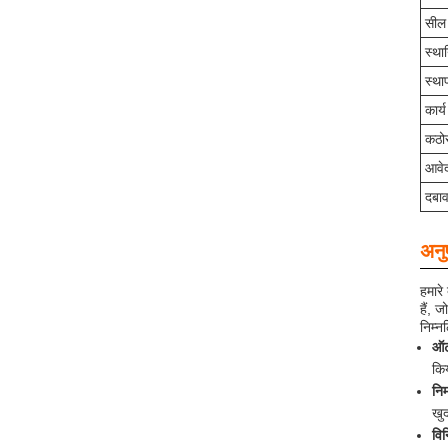
सील
स्था
स्था
कार्य
कठो
आवे
दबाव
अनु
हमारे
हैं, 
निम्न
ऑट
किय
निर
खुद
विन