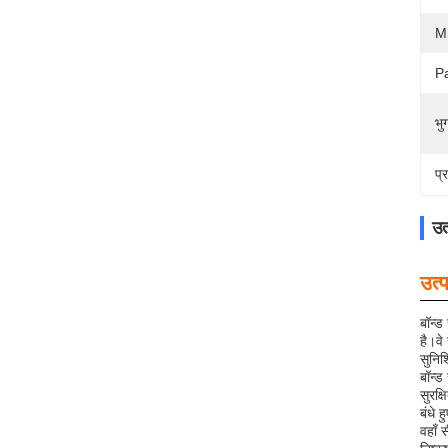
M
Pa
भुग
प्
उत
उत्
बॉन्ड
है।वे
सुनिश
बॉन्ड
सुरक
बंधे 
वहाँ