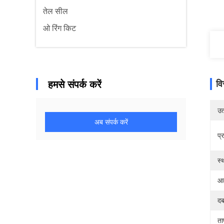
तेल सील
ओ रिंग किट
हमसे संपर्क करें
वि
उत्
अब संपर्क करें
प्
स्
आव
दब
ता