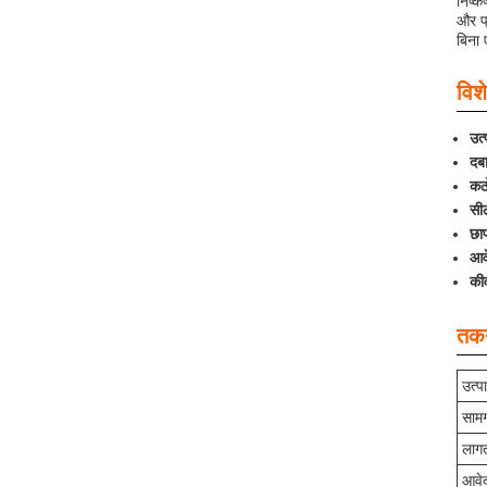
निष्क
और प
बिना
विशे
उत्
दब
कठ
सी
छाप
आव
कीव
तकन
उत्प
सामग
लाग
आवे