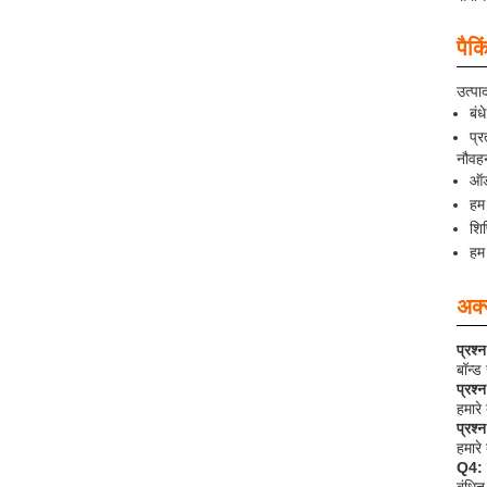
पैक
उत्पा
बंध
प्र
नौवह
ऑर्
हम 
शि
हम 
अक्स
प्रश्
बॉन्ड
प्रश्
हमारे
प्रश्
हमार
Q4: ब