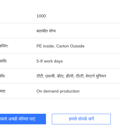
1000
बातचीत योग्य
ेजिंग:
PE inside, Carton Outside
वधि:
5-8 work days
िधि:
टीटी, एल/सी, डी/ए, डी/पी, टी/टी, वेस्टर्न यूनियन
षमता:
On demand production
बसे अच्छी कीमत पाएं
हमसे संपर्क करें