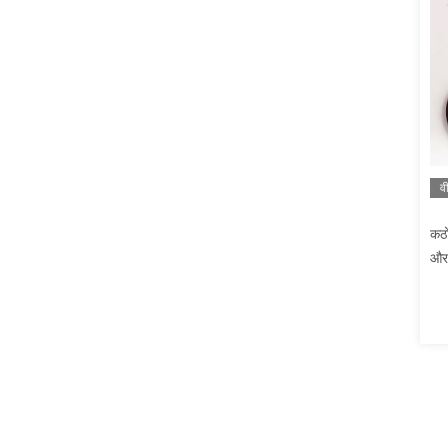
व
कठो
और