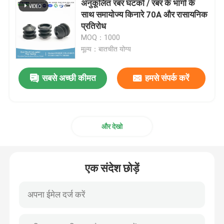
अनुकूलित रबर घटकों / रबर के भागों के
साथ समायोज्य किनारे 70A और रासायनिक
PTFE लेपित हे अंगूठी
प्रतिरोध
MOQ：1000
मूल्य：बातचीत योग्य
टेफ्लॉन कोटेड ओ रिंग
सबसे अच्छी कीमत
हमसे संपर्क करें
बैक अप छल्ले
बंधुआ सील
और देखो
तेल सील
एक संदेश छोड़ें
ओ रिंग किट