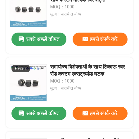
MOQ：1000
मूल्य：बातचीत योग्य
एनबीआर ओ रिंग्स
एफकेएम ओ रिंग्स
सबसे अच्छी कीमत
हमसे संपर्क करें
डीआईएन 3869 प्रोफाइल रिंग्स
समायोज्य विशेषताओं के साथ टिकाऊ रबर
रॉड कस्टम एक्सट्रूडेड घटक
सिलिकॉन ओ रिंग्स
MOQ：1000
मूल्य：बातचीत योग्य
ईपीडीएम ओ रिंग्स
सबसे अच्छी कीमत
हमसे संपर्क करें
वॉलफॉर्म सील्स
कस्टम रबर पार्ट्स