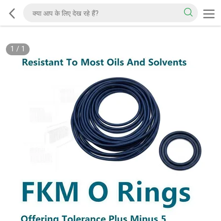
1
/
1