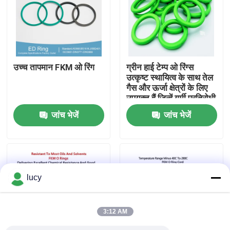
हमारे बारे में
फैक्टरी यात्रा
उच्च तापमान FKM ओ रिंग
ग्रीन हाई टेम्प ओ रिंग्स
उत्कृष्ट स्थायित्व के साथ तेल
गैस और ऊर्जा क्षेत्रों के लिए
गुणवत्ता नियंत्रण
उपयुक्त हैं जिन्हें गर्मी प्रतिरोधी
घटकों की आवश्यकता होती है
जांच भेजें
जांच भेजें
हमसे संपर्क करें
समाचार
lucy
सभी मामलों
3:12 AM
रबर ओ रिंग्स