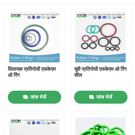
विलायक प्रतिरोधी एफकेएम
यूवी प्रतिरोधी एफकेएम ओ रिंग
ओ रिंग
सील
होम
जांच भेजें
जांच भेजें
उत्पाद
वीडियो