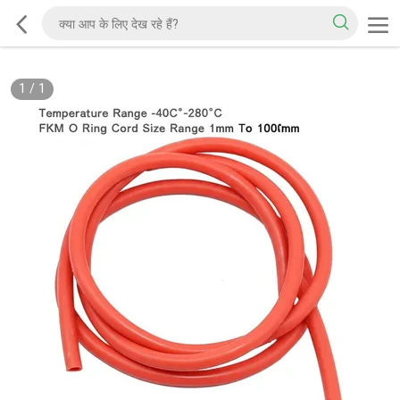
1
/
1