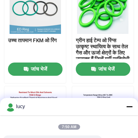
हमारे बारे में
फैक्टरी यात्रा
उच्च तापमान FKM ओ रिंग
ग्रीन हाई टेम्प ओ रिंग्स
उत्कृष्ट स्थायित्व के साथ तेल
गैस और ऊर्जा क्षेत्रों के लिए
गुणवत्ता नियंत्रण
उपयुक्त हैं जिन्हें गर्मी प्रतिरोधी
घटकों की आवश्यकता होती है
जांच भेजें
जांच भेजें
हमसे संपर्क करें
समाचार
lucy
सभी मामलों
7:50 AM
रबर ओ रिंग्स