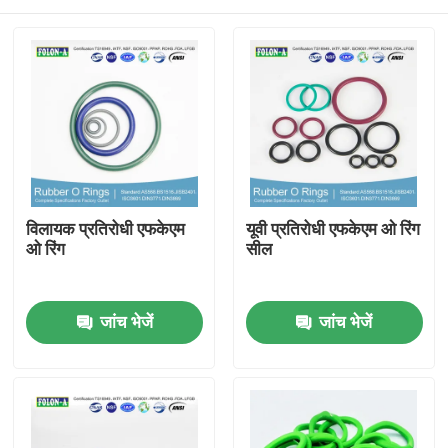
विलायक प्रतिरोधी एफकेएम
यूवी प्रतिरोधी एफकेएम ओ रिंग
ओ रिंग
सील
होम
जांच भेजें
जांच भेजें
उत्पाद
वीडियो