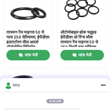
तापमान रेंज माइनस 50 से
ऑटोमोबाइल ब्रेक फ्लुइड
प्लस 250 सेल्सियस, ईपीडीएम
ईपीडीएम ओ रिंग्स ब्लैक
इलास्टोमर सील आदर्श
तापमान रेंज माइनस 50 से
ऑटोमोटिव विनिर्माण
250 डिग्री तक यांत्रिक
अनुप्रयोग, टिकाऊ सीलिंग
प्रणालियों के लिए सीलिंग तत्व
जांच भेजें
जांच भेजें
समाधान
होम
lucy
उत्पाद
6:14 AM
वीडियो