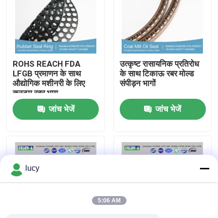
हमारे बारे में
फैक्टरी यात्रा
ROHS REACH FDA
उत्कृष्ट रासायनिक प्रतिरोध
LFGB प्रमाणन के साथ
के साथ टिकाऊ रबर मोल्ड
औद्योगिक मशीनरी के लिए
संपीड़न भागों
गुणवत्ता नियंत्रण
कस्टम रबर भाग
जांच भेजें
जांच भेजें
हमसे संपर्क करें
समाचार
lucy
सभी मामलों
5:06 AM
रबर ओ रिंग्स