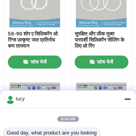
हमारे बारे में
50-90 शोर ए सिलिकॉन ओ
सुरक्षित और लीक मुक्त
फैक्टरी यात्रा
रिंग्स उत्कृष्ट जल प्रतिरोध
पारदर्शी सिलिकॉन सीलिंग के
कम तापमान
लिए ओ रिंग
गुणवत्ता नियंत्रण
जांच भेजें
जांच भेजें
हमसे संपर्क करें
समाचार
lucy
सभी मामलों
9:20 AM
रबर ओ रिंग्स
Good day, what product are you looking 