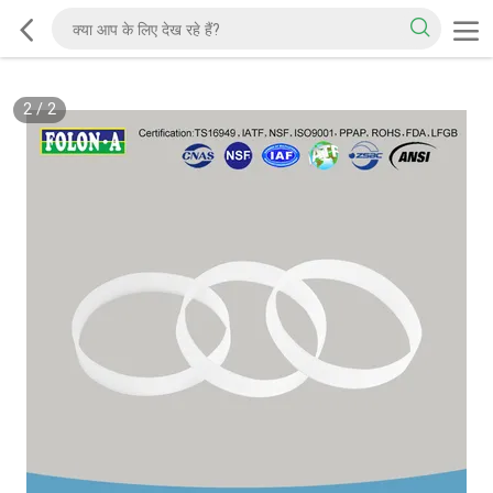
2
/
2