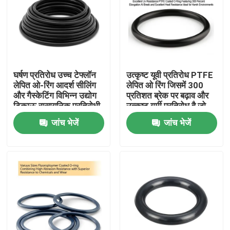
घर्षण प्रतिरोध उच्च टेफ्लॉन
उत्कृष्ट यूवी प्रतिरोध PTFE
लेपित ओ-रिंग आदर्श सीलिंग
लेपित ओ रिंग जिसमें 300
और गैस्केटिंग विभिन्न उद्योग
प्रतिशत ब्रेक पर बढ़ाव और
टिकाऊ रासायनिक प्रतिरोधी
उत्कृष्ट गर्मी प्रतिरोध है जो
कठोर वातावरण के लिए आदर्श
जांच भेजें
जांच भेजें
है
होम
उत्पाद
वीडियो