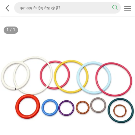
1
/
1