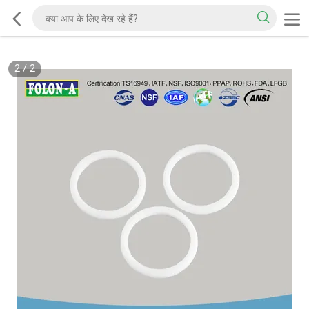
2
/
2