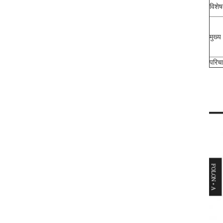
विशेष
मुख्य 
परिच