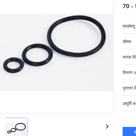
70 - 
एमओक्यू:
कीमत:
मानक पैक
वितरण अ
भुगतान व
आपूर्ति क्
स