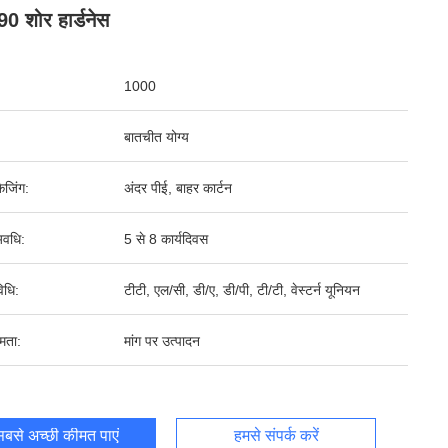
90 शोर हार्डनेस
1000
बातचीत योग्य
ेजिंग:
अंदर पीई, बाहर कार्टन
वधि:
5 से 8 कार्यदिवस
िधि:
टीटी, एल/सी, डी/ए, डी/पी, टी/टी, वेस्टर्न यूनियन
षमता:
मांग पर उत्पादन
बसे अच्छी कीमत पाएं
हमसे संपर्क करें