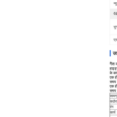
न्
पै
भुग
प्
उत
गैस 
हाइड्
के का
एक ही
समय म
एक ही
समय म
सामग्
कठोर
रंग
कार्य