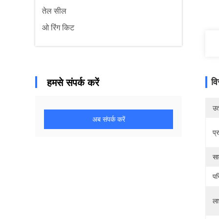
तेल सील
ओ रिंग किट
हमसे संपर्क करें
वि
उत्
अब संपर्क करें
प्
सा
पर
ला