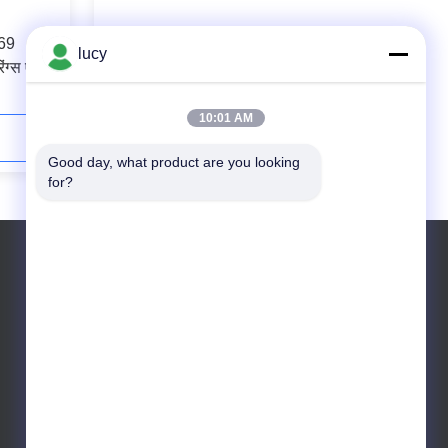
69
ब्लैक एचएनबीआर ओ रिंग सामग्री 70-80
lucy
ंग्स एंटी
कठोरता उच्च तापमान प्रतिरोध
10:01 AM
अब संपर्क करें
Good day, what product are you looking 
for?
ईमेल: sales@folonaseal.com