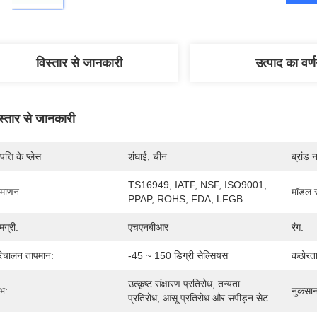
विस्तार से जानकारी
उत्पाद का वर्
स्तार से जानकारी
पत्ति के प्लेस
शंघाई, चीन
ब्रांड 
TS16949, IATF, NSF, ISO9001, 
रमाणन
मॉडल स
PPAP, ROHS, FDA, LFGB
मग्री:
एचएनबीआर
रंग:
िचालन तापमान:
-45 ~ 150 डिग्री सेल्सियस
कठोरता
उत्कृष्ट संक्षारण प्रतिरोध, तन्यता 
भ:
नुकसान
प्रतिरोध, आंसू प्रतिरोध और संपीड़न सेट