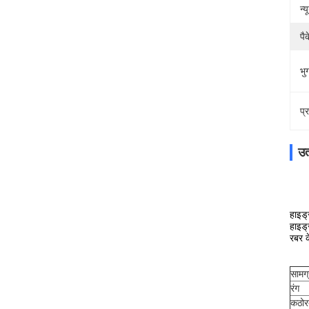
न्
पै
भुग
प्
उत
हाइड्
हाइड्
रबर क
सामग्
रंग
कठोर