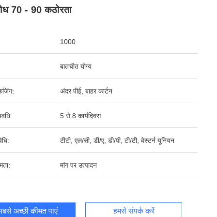
रोध 70 - 90 कठोरता
1000
बातचीत योग्य
ेजिंग:
अंदर पीई, बाहर कार्टन
वधि:
5 से 8 कार्यदिवस
िधि:
टीटी, एल/सी, डी/ए, डी/पी, टी/टी, वेस्टर्न यूनियन
षमता:
मांग पर उत्पादन
बसे अच्छी कीमत पाएं
हमसे संपर्क करें