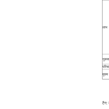
लाभ
नुकस
परिच
मुख्य
टैग: