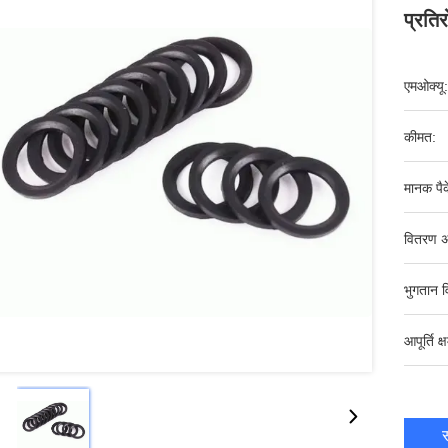
प्रति
एमओक्यू:
कीमत:
मानक पैक
वितरण अ
भुगतान व
आपूर्ति क्
स